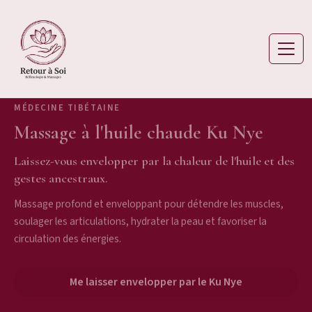
Aller au contenu
Réflexologie et massages à Lausanne — R
MÉDECINE TIBÉTAINE
Massage à l'huile chaude Ku Nye
Laissez-vous envelopper par la chaleur de l'huile et des
gestes ancestraux.
Massage profond et enveloppant pour détendre les muscles,
soulager les articulations, hydrater la peau et favoriser la
circulation des énergies.
Me laisser envelopper par le Ku Nye