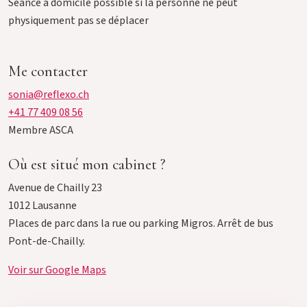
Horaires d'ouverture sur rendez-vous
Séance à domicile possible si la personne ne peut
physiquement pas se déplacer
Me contacter
sonia@reflexo.ch
+41 77 409 08 56
Membre ASCA
Où est situé mon cabinet ?
Avenue de Chailly 23
1012 Lausanne
Places de parc dans la rue ou parking Migros. Arrêt de bus
Pont-de-Chailly.
Voir sur Google Maps